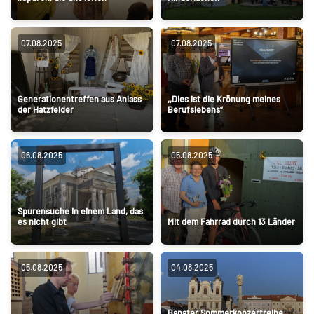
07.08.2025
07.08.2025
Generationentreffen aus Anlass
,,Dies ist die Krönung meines
der Hatzfelder
Berufslebens“
06.08.2025
05.08.2025
Spurensuche in einem Land, das
es nicht gibt
Mit dem Fahrrad durch 13 Länder
05.08.2025
04.08.2025
Banater Sommerkonzertreihe