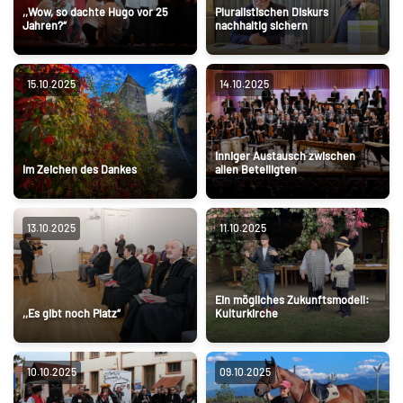
,,Wow, so dachte Hugo vor 25
Pluralistischen Diskurs
Jahren?“
nachhaltig sichern
15.10.2025
14.10.2025
Inniger Austausch zwischen
Im Zeichen des Dankes
allen Beteiligten
13.10.2025
11.10.2025
Ein mögliches Zukunftsmodell:
,,Es gibt noch Platz“
Kulturkirche
10.10.2025
09.10.2025