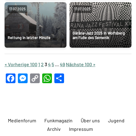
17.07.2025
17.07.2025
Gărâna-Jazz 2025 in Wolfsberg
Rettung in letzter Minute
am Fuße des Semenik
« Vorherige 100
1
2
3
4
5
…
49
Nächste 100 »
Facebook
Messenger
Copy
WhatsApp
Teilen
Link
Medienforum
Funkmagazin
Über uns
Jugend
Archiv
Impressum