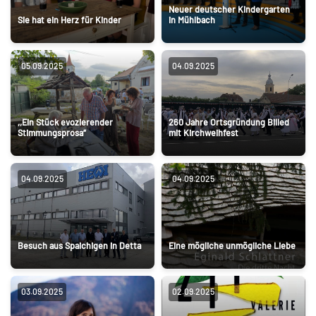
Neuer deutscher Kindergarten
Sie hat ein Herz für Kinder
in Mühlbach
05.09.2025
04.09.2025
,,Ein Stück evozierender
260 Jahre Ortsgründung Billed
Stimmungsprosa“
mit Kirchweihfest
04.09.2025
04.09.2025
Besuch aus Spaichigen in Detta
Eine mögliche unmögliche Liebe
03.09.2025
02.09.2025