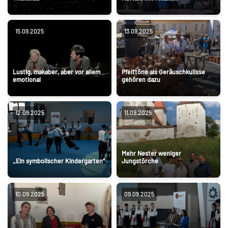
15.09.2025
13.09.2025
Lustig, makaber, aber vor allem
Pfeiftöne als Geräuschkulisse
emotional
gehören dazu
12.09.2025
11.09.2025
Mehr Nester weniger
,,Ein symbolischer Kindergarten“
Jungstörche
10.09.2025
09.09.2025