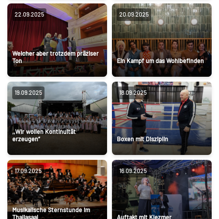
22.09.2025
20.09.2025
Weicher aber trotzdem präziser
Ton
Ein Kampf um das Wohlbefinden
19.09.2025
18.09.2025
,,Wir wollen Kontinuität
erzeugen“
Boxen mit Disziplin
17.09.2025
16.09.2025
Musikalische Sternstunde im
Thaliasaal
Auftakt mit Klezmer