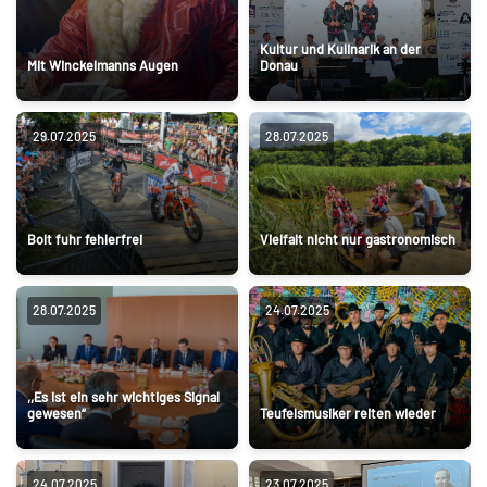
Kultur und Kulinarik an der
Mit Winckelmanns Augen
Donau
29.07.2025
28.07.2025
Bolt fuhr fehlerfrei
Vielfalt nicht nur gastronomisch
28.07.2025
24.07.2025
,,Es ist ein sehr wichtiges Signal
gewesen“
Teufelsmusiker reiten wieder
24.07.2025
23.07.2025