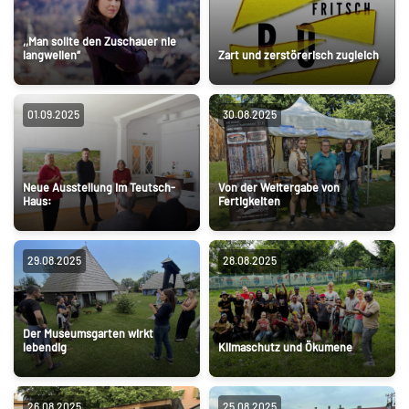
,,Man sollte den Zuschauer nie
langweilen“
Zart und zerstörerisch zugleich
01.09.2025
30.08.2025
Neue Ausstellung im Teutsch-
Von der Weitergabe von
Haus:
Fertigkeiten
29.08.2025
28.08.2025
Der Museumsgarten wirkt
lebendig
Klimaschutz und Ökumene
26.08.2025
25.08.2025