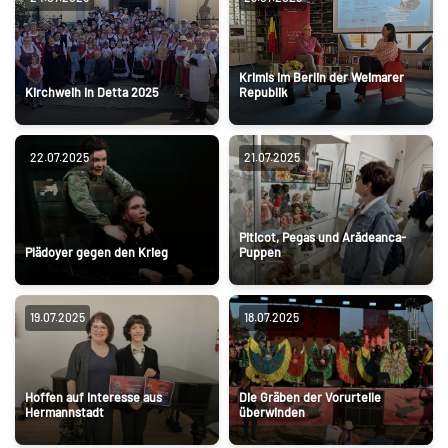
Krimis im Berlin der Weimarer
Kirchweih in Detta 2025
Republik
22.07.2025
21.07.2025
Piticot, Pegas und Arădeanca-
Plädoyer gegen den Krieg
Puppen
19.07.2025
18.07.2025
Hoffen auf Interesse aus
Die Gräben der Vorurteile
Hermannstadt
überwinden