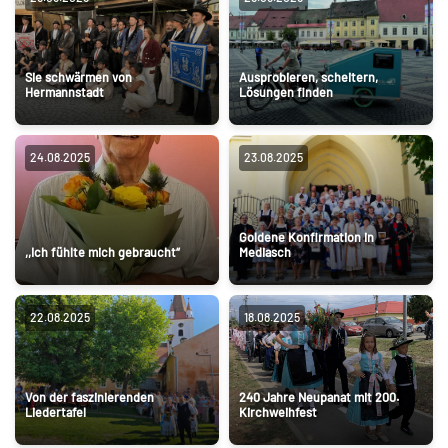
Sie schwärmen von
Ausprobieren, scheitern,
Hermannstadt
Lösungen finden
24.08.2025
23.08.2025
Goldene Konfirmation in
,,Ich fühlte mich gebraucht“
Mediasch
22.08.2025
18.08.2025
Von der faszinierenden
240 Jahre Neupanat mit 200.
Liedertafel
Kirchweihfest