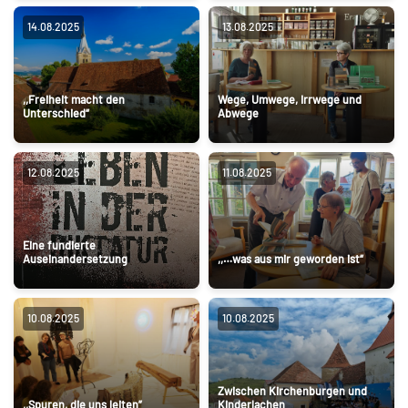
14.08.2025
13.08.2025
,,Freiheit macht den
Wege, Umwege, Irrwege und
Unterschied“
Abwege
12.08.2025
11.08.2025
Eine fundierte
Auseinandersetzung
,,…was aus mir geworden ist“
10.08.2025
10.08.2025
Zwischen Kirchenburgen und
,,Spuren, die uns leiten”
Kinderlachen