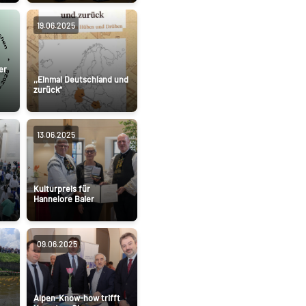
19.06.2025
er
,,Einmal Deutschland und
zurück“
13.06.2025
Kulturpreis für
Hannelore Baier
09.06.2025
Alpen-Know-how trifft