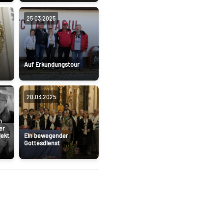
25.03.2025
Auf Erkundungstour
20.03.2025
n
er
jekt
Ein bewegender
Gottesdienst