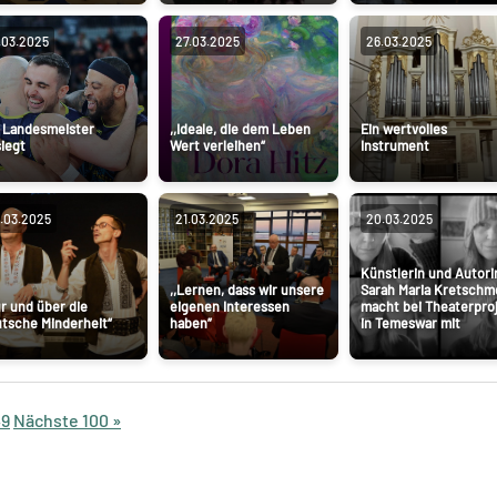
.03.2025
27.03.2025
26.03.2025
 Landesmeister
,,Ideale, die dem Leben
Ein wertvolles
iegt
Wert verleihen“
Instrument
.03.2025
21.03.2025
20.03.2025
Künstlerin und Autori
,,Lernen, dass wir unsere
Sarah Maria Kretschm
ür und über die
eigenen Interessen
macht bei Theaterpro
tsche Minderheit“
haben”
in Temeswar mit
49
Nächste 100 »
er
atsApp
Teilen