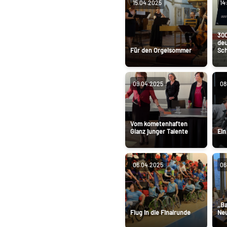
15.04.2025
14
300
deu
Für den Orgelsommer
Sch
09.04.2025
08
Vom kometenhaften
Glanz junger Talente
Ein
06.04.2025
06
,,B
Flug in die Finalrunde
Neu