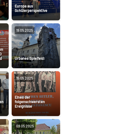
Europa aus
Schülerperspektive
19.05.2025
im
0
d
Urbanes Spielfeld:
15.05.2025
Eines der
en
folgenschwersten
Ereignisse
09.05.2025