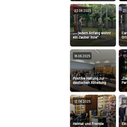
23.06.2025
21
,,… jedem Anfang wohnt
Car
ein Zauber inne“
Ort
18.06.2025
17
Positive Haltung zur
„Da
deutschen Abteilung
Par
12.06.2025
12
Heimat und Fremde
Ein