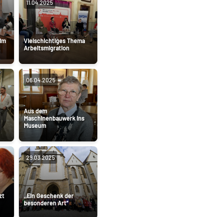
11.04.2025
 im
Vielschichtiges Thema
Arbeitsmigration
06.04.2025
Aus dem
Maschinenbauwerk ins
Museum
29.03.2025
zt
,,Ein Geschenk der
besonderen Art“