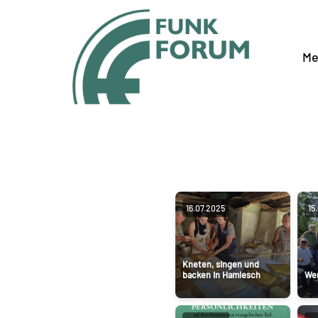
Me
16.07.2025
15
Kneten, singen und
backen in Hamlesch
Wer