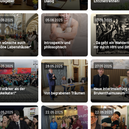
ulsgeber
Dialog
Entchenrennen:
.06.2025
05.06.2025
03.06.2025
ch wünsche euch
Introspektiv und
‚Da geht ein Wandern
höne Lebenshäuser“
philosophisch
mir durch Hirn und Sin
.05.2025
28.05.2025
27.05.2025
ei stärker als der
Neue Interimsleitung
kelkater!“
Von begrabenen Träumen
Brukenthalmuseum
.05.2025
22.05.2025
22.05.2025