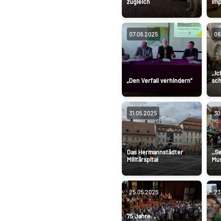
zugleich
Imp
07.06.2025
06
,,I
„Den Verfall verhindern”
sc
31.05.2025
30
Das Hermannstädter
,,S
Militärspital
Mus
25.05.2025
23
75 Jahre