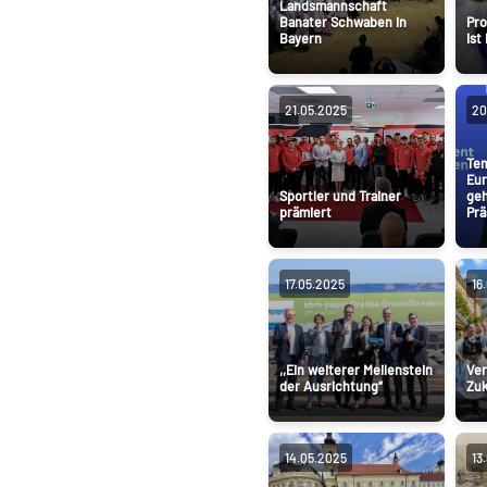
Landsmannschaft
Banater Schwaben in
Pro
Bayern
ist
21.05.2025
20
Tem
Eur
Sportler und Trainer
geh
prämiert
Prä
17.05.2025
16
,,Ein weiterer Meilenstein
Ver
der Ausrichtung“
Zuk
14.05.2025
13