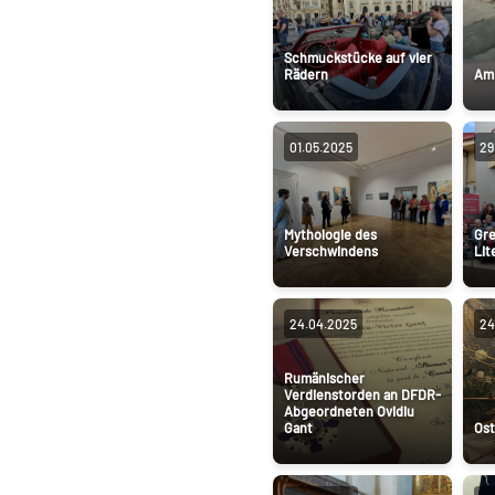
Schmuckstücke auf vier
Rädern
Am 
01.05.2025
29
Mythologie des
Gre
Verschwindens
Lit
24.04.2025
24
Rumänischer
Verdienstorden an DFDR-
Abgeordneten Ovidiu
Gant
Ost