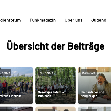
dienforum
Funkmagazin
Über uns
Jugend
Übersicht der Beiträge
.07.2025
14.07.2025
13.07.2025
Geselliges Feiern am
Ein Genießer und
tvolle Einblicke
Mühlbach
Neugieriger