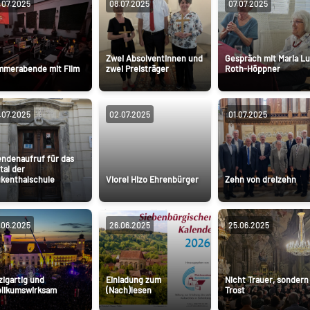
.07.2025
08.07.2025
07.07.2025
Zwei Absolventinnen und
Gespräch mit Maria Lu
mmerabende mit Film
zwei Preisträger
Roth-Höppner
.07.2025
02.07.2025
01.07.2025
ndenaufruf für das
tal der
kenthalschule
Viorel Hizo Ehrenbürger
Zehn von dreizehn
.06.2025
26.06.2025
25.06.2025
zigartig und
Einladung zum
Nicht Trauer, sondern
likumswirksam
(Nach)lesen
Trost