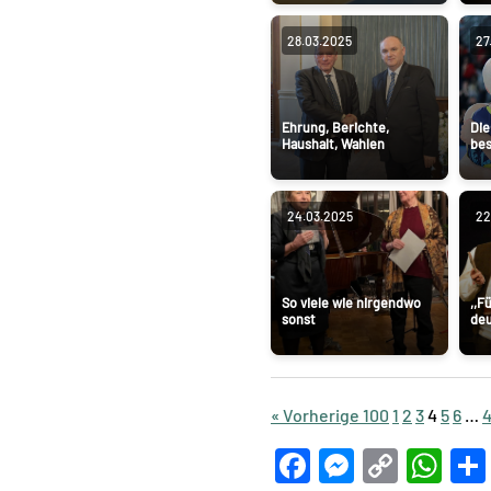
28.03.2025
27
Ehrung, Berichte,
Die
Haushalt, Wahlen
bes
24.03.2025
22
So viele wie nirgendwo
,,F
sonst
deu
« Vorherige 100
1
2
3
4
5
6
…
Facebook
Messeng
Copy
Wh