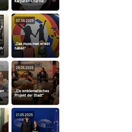
Karpaten-Charme
02.06.2025
,,Das muss man erlebt
n.‘
haben“
26.05.2025
 am
,,Ein emblematisches
Projekt der Stadt”
21.05.2025