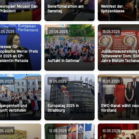
europäer Nicușor Dan
Benefizmarathon am
Weinfest der
 Präsident
Samstag
Spitzenklasse
.05.2025
20.05.2025
19.05.2025
eswar für
opäische Werte: Preis
Jubläumsausstellung 
t 2025 an EP-
Temeswarer Dom: 100
sidentin Metsola
Auftakt in Sathmar
Jahre Bistum Tschana
.05.2025
15.05.2025
15.05.2025
gangenheit und
Europatag 2025 in
DWC-Banat wählt neu
unft verbinden
Straßburg
Vorstand
.05.2025
12.05.2025
10.05.2025