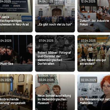
.04.2025
14.04.2025
12.04.2025
 Jahre
tschsprachiges
Zukunft der Industrie
ulwesen in Neu-Arad
,,Es gibt noch viel zu tun“
Fokus
.04.2025
07.04.2025
07.04.2025
Robert Söllner: Fotograf
und Chronist der
siebenbürgischen
,,Wir haben uns gut
 Must-See
Dorfstraßen
entwickelt“
.04.2025
03.04.2025
02.04.2025
Neue Sonderausstellung
ahnbrechende
im Siebenbürgischen
Ein Messekonzept set
erung“ vorgestellt
Museum
Maßstäbe