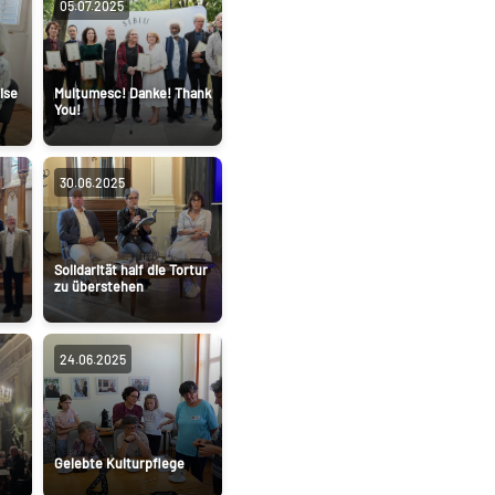
05.07.2025
ise
Mulțumesc! Danke! Thank
You!
30.06.2025
Solidarität half die Tortur
zu überstehen
24.06.2025
Gelebte Kulturpflege