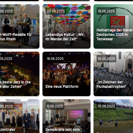
.06.2025
20.06.2025
19.06.2025
Heimattage der Banat
l-Wolff-Medaille für
Lebendige Kultur: ,,Wir,
Deutschen 2025 in
run Rhein
im Wandel der Zeit“
Temeswar
.06.2025
16.06.2025
14.06.2025
s beste Jazz in the
,,Im Zeichen der
k aller Zeiten”
Eine neue Plattform
Flutkatastrophen“
.06.2025
11.06.2025
10.06.2025
 zentraler
Demokratie lebt vom