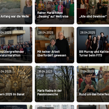
Rainer Maria Rilkes
Anfang war die Welle
,,Gesang” auf Weltreise
,,Alle sind Gewinner”
.04.2025
28.04.2025
26.04.2025
nzübergreifender
Mit keiner Arbeit
Bill Murray und Kathl
eraturmarathon
überfordert gewesen
Turner beim FITS
.04.2025
18.04.2025
17.04.2025
Maria Radna in der
ern 2025 im Banat
Passionswoche
Rund um das Osterfes