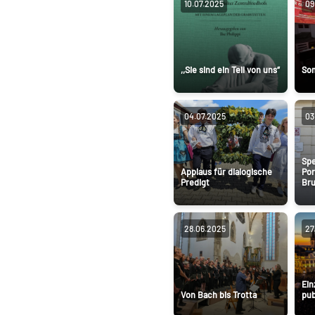
10.07.2025
09
,,Sie sind ein Teil von uns“
So
04.07.2025
03
Spe
Applaus für dialogische
Por
Predigt
Bru
28.06.2025
27
Ein
Von Bach bis Trotta
pub