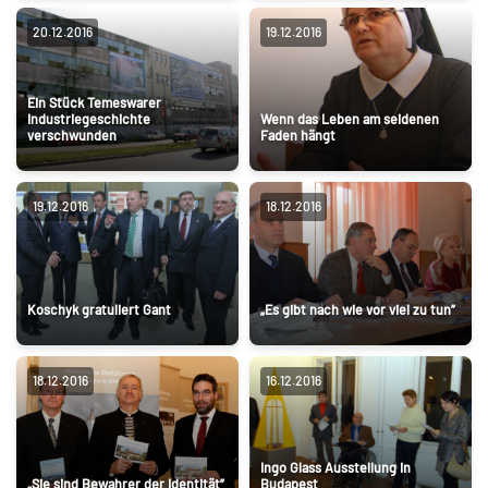
20.12.2016
19.12.2016
Ein Stück Temeswarer
Industriegeschichte
Wenn das Leben am seidenen
verschwunden
Faden hängt
19.12.2016
18.12.2016
Koschyk gratuliert Gant
„Es gibt nach wie vor viel zu tun”
18.12.2016
16.12.2016
Ingo Glass Ausstellung in
„Sie sind Bewahrer der Identität”
Budapest