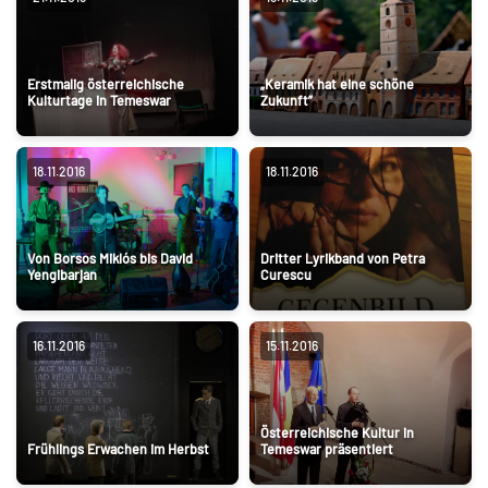
Erstmalig österreichische
„Keramik hat eine schöne
Kulturtage in Temeswar
Zukunft”
18.11.2016
18.11.2016
Von Borsos Miklós bis David
Dritter Lyrikband von Petra
Yengibarjan
Curescu
16.11.2016
15.11.2016
Österreichische Kultur in
Frühlings Erwachen im Herbst
Temeswar präsentiert