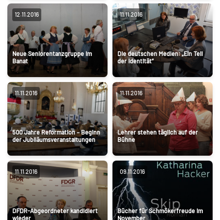
12.11.2016
11.11.2016
Neue Seniorentanzgruppe im
Die deutschen Medien: „Ein Teil
Banat
der Identität”
11.11.2016
11.11.2016
500 Jahre Reformation – Beginn
Lehrer stehen täglich auf der
der Jubiläumsveranstaltungen
Bühne
11.11.2016
09.11.2016
DFDR-Abgeordneter kandidiert
Bücher für Schmökerfreude im
wieder
November