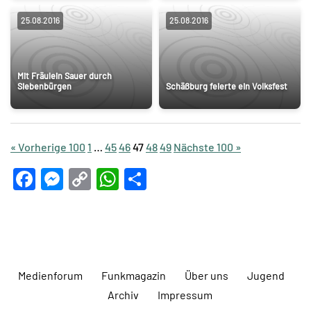
25.08.2016
25.08.2016
Mit Fräulein Sauer durch
Siebenbürgen
Schäßburg feierte ein Volksfest
« Vorherige 100
1
…
45
46
47
48
49
Nächste 100 »
Facebook
Messenger
Copy
WhatsApp
Teilen
Link
Medienforum
Funkmagazin
Über uns
Jugend
Archiv
Impressum