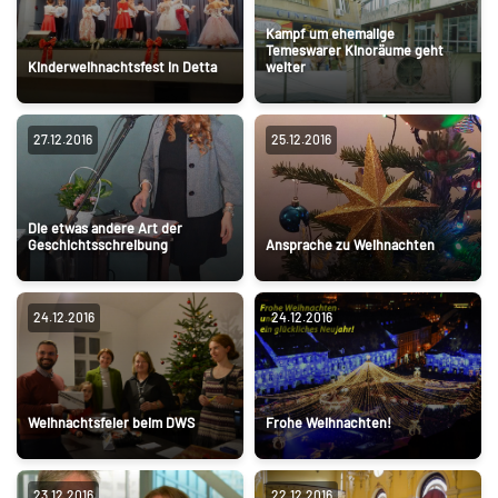
Kampf um ehemalige
Temeswarer Kinoräume geht
Kinderweihnachtsfest in Detta
weiter
27.12.2016
25.12.2016
Die etwas andere Art der
Geschichtsschreibung
Ansprache zu Weihnachten
24.12.2016
24.12.2016
Weihnachtsfeier beim DWS
Frohe Weihnachten!
23.12.2016
22.12.2016