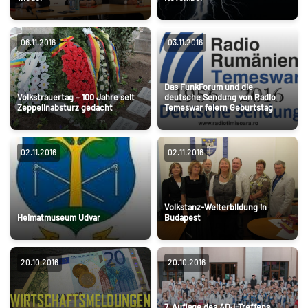
06.11.2016
03.11.2016
Das FunkForum und die
Volkstrauertag – 100 Jahre seit
deutsche Sendung von Radio
Zeppelinabsturz gedacht
Temeswar feiern Geburtstag
02.11.2016
02.11.2016
Volkstanz-Weiterbildung in
Heimatmuseum Udvar
Budapest
20.10.2016
20.10.2016
7. Auflage des ADJ-Treffens