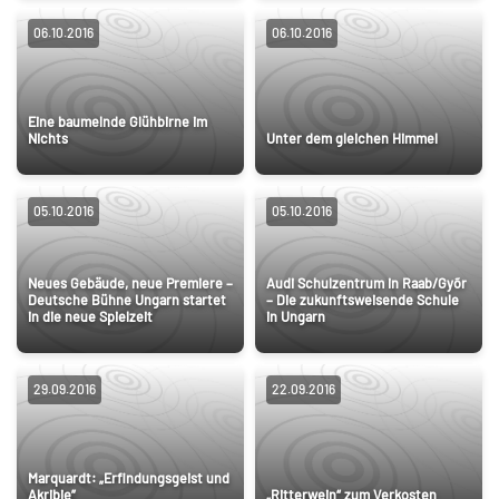
06.10.2016
06.10.2016
Eine baumelnde Glühbirne im
Nichts
Unter dem gleichen Himmel
05.10.2016
05.10.2016
Neues Gebäude, neue Premiere –
Audi Schulzentrum in Raab/Gyõr
Deutsche Bühne Ungarn startet
– Die zukunftsweisende Schule
in die neue Spielzeit
in Ungarn
29.09.2016
22.09.2016
Marquardt: „Erfindungsgeist und
Akribie”
„Ritterwein“ zum Verkosten