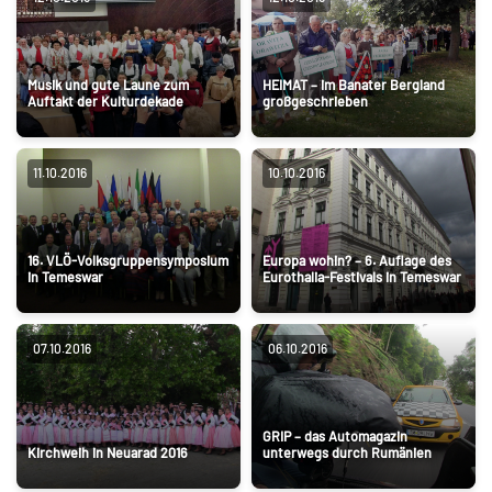
Musik und gute Laune zum
HEIMAT – im Banater Bergland
Auftakt der Kulturdekade
großgeschrieben
11.10.2016
10.10.2016
16. VLÖ-Volksgruppensymposium
Europa wohin? – 6. Auflage des
in Temeswar
Eurothalia-Festivals in Temeswar
07.10.2016
06.10.2016
GRIP – das Automagazin
Kirchweih in Neuarad 2016
unterwegs durch Rumänien