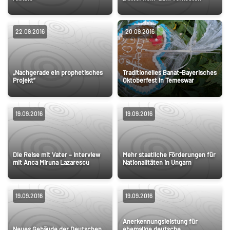
22.09.2016
20.09.2016
„Nachgerade ein prophetisches
Traditionelles Banat-Bayerisches
Projekt”
Oktoberfest in Temeswar
19.09.2016
19.09.2016
Die Reise mit Vater – Interview
Mehr staatliche Förderungen für
mit Anca Miruna Lazarescu
Nationalitäten in Ungarn
19.09.2016
19.09.2016
Anerkennungsleistung für
Neues Gebäude der Deutschen
ehemalige deutsche