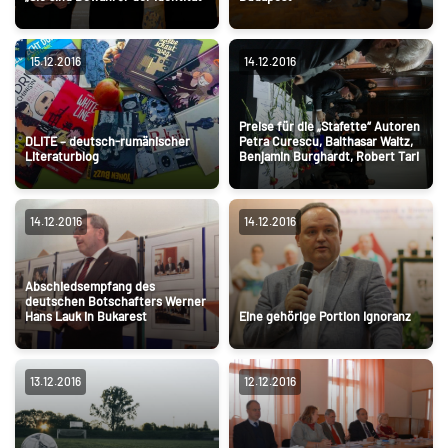
15.12.2016
14.12.2016
Preise für die „Stafette“ Autoren
DLITE – deutsch-rumänischer
Petra Curescu, Balthasar Waitz,
Literaturblog
Benjamin Burghardt, Robert Tari
14.12.2016
14.12.2016
Abschiedsempfang des
deutschen Botschafters Werner
Hans Lauk in Bukarest
Eine gehörige Portion Ignoranz
13.12.2016
12.12.2016