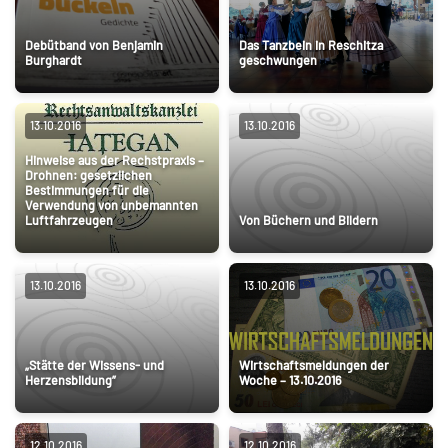
Debütband von Benjamin
Das Tanzbein in Reschitza
Burghardt
geschwungen
13.10.2016
13.10.2016
Hinweise aus der Rechstpraxis –
Drohnen: gesetzlichen
Bestimmungen für die
Verwendung von unbemannten
Luftfahrzeugen
Von Büchern und Bildern
13.10.2016
13.10.2016
„Stätte der Wissens- und
Wirtschaftsmeldungen der
Herzensbildung”
Woche – 13.10.2016
12.10.2016
12.10.2016