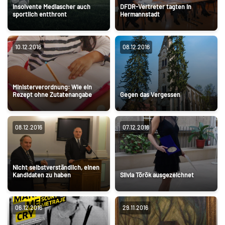
Insolvente Mediascher auch
DFDR-Vertreter tagten in
sportlich entthront
Hermannstadt
10.12.2016
08.12.2016
Ministerverordnung: Wie ein
Rezept ohne Zutatenangabe
Gegen das Vergessen
08.12.2016
07.12.2016
Nicht selbstverständlich, einen
Kandidaten zu haben
Silvia Török ausgezeichnet
06.12.2016
29.11.2016