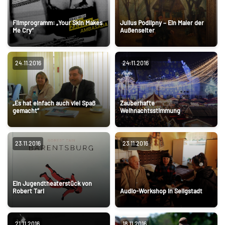
Filmprogramm: „Your Skin Makes
Julius Podlipny – Ein Maler der
Me Cry“
Außenseiter
24.11.2016
24.11.2016
„Es hat einfach auch viel Spaß
Zauberhafte
gemacht”
Weihnachtsstimmung
23.11.2016
23.11.2016
Ein Jugendtheaterstück von
Robert Tari
Audio-Workshop in Seligstadt
21.11.2016
18.11.2016