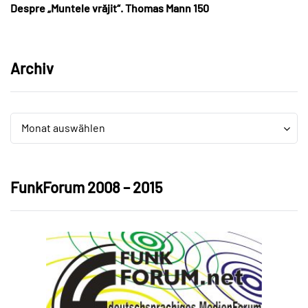
Despre „Muntele vrăjit“. Thomas Mann 150
Archiv
Archiv
Archiv
Monat auswählen
FunkForum 2008 – 2015