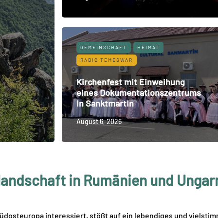
GEMEINSCHAFT
HEIMAT
RADIO TEMESWAR
Kirchenfest mit Einweihung
eines Dokumentationszentrums
in Sanktmartin
August 6, 2026
andschaft in Rumänien und Ungarn 
Südosteuropa interessiert, stößt auf ein lebendiges und vielsti