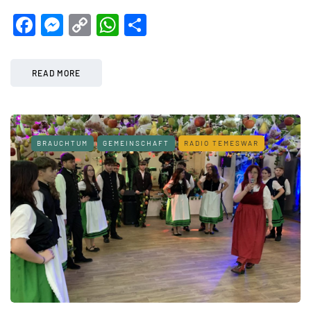
Facebook
Messenger
Copy
WhatsApp
Teilen
Link
READ MORE
BRAUCHTUM
GEMEINSCHAFT
RADIO TEMESWAR