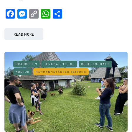
Facebook
Messenger
Copy
WhatsApp
Teilen
Link
READ MORE
BRAUCHTUM
DENKMALPFLEGE
GESELLSCHAFT
KULTUR
HERMANNSTÄDTER ZEITUNG