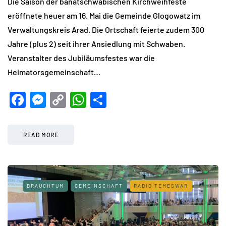
Die Saison der banatschwäbischen Kirchweihfeste
eröffnete heuer am 16. Mai die Gemeinde Glogowatz im
Verwaltungskreis Arad. Die Ortschaft feierte zudem 300
Jahre (plus 2) seit ihrer Ansiedlung mit Schwaben.
Veranstalter des Jubiläumsfestes war die
Heimatorsgemeinschaft…
Facebook
Messenger
Copy
WhatsApp
Teilen
Link
READ MORE
BRAUCHTUM
GEMEINSCHAFT
RADIO TEMESWAR