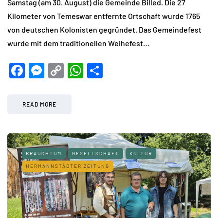
Samstag (am 30. August) die Gemeinde Billed. Die 27
Kilometer von Temeswar entfernte Ortschaft wurde 1765
von deutschen Kolonisten gegründet. Das Gemeindefest
wurde mit dem traditionellen Weihefest…
Facebook
Messenger
Copy
WhatsApp
Teilen
Link
READ MORE
BRAUCHTUM
GESELLSCHAFT
KULTUR
HERMANNSTÄDTER ZEITUNG