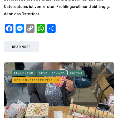
Osterdatums ist vom ersten Frühlingsvollmond abhängig,
denn das Osterfest…
Facebook
Messenger
Copy
WhatsApp
Teilen
Link
READ MORE
BRAUCHTUM
GESELLSCHAFT
KULTUR
HERMANNSTÄDTER ZEITUNG