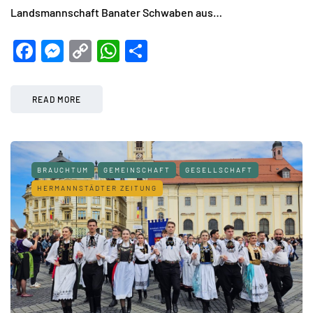
Landsmannschaft Banater Schwaben aus…
Facebook
Messenger
Copy
WhatsApp
Teilen
Link
READ MORE
BRAUCHTUM
GEMEINSCHAFT
GESELLSCHAFT
HERMANNSTÄDTER ZEITUNG