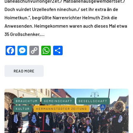
DäneaschunvuirlongerZet,/ Mätoallenausgewemdertset./
Doch vuirdet Urzelleofen ninechun,/ set ihr extra än de
Hoimetkun.”, begrüßte Narrenrichter Helmuth Zink die
Anwesenden. Heimgekommen waren auch dieses Mal etwa
35 Großschenker,…
Facebook
Messenger
Copy
WhatsApp
Teilen
Link
READ MORE
BRAUCHTUM
GEMEINSCHAFT
GESELLSCHAFT
KULTUR
HERMANNSTÄDTER ZEITUNG