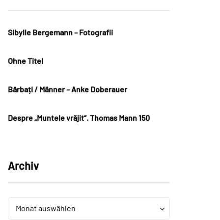
Sibylle Bergemann – Fotografii
Ohne Titel
Bărbați / Männer – Anke Doberauer
Despre „Muntele vrăjit“. Thomas Mann 150
Archiv
Archiv
Archiv
Monat auswählen