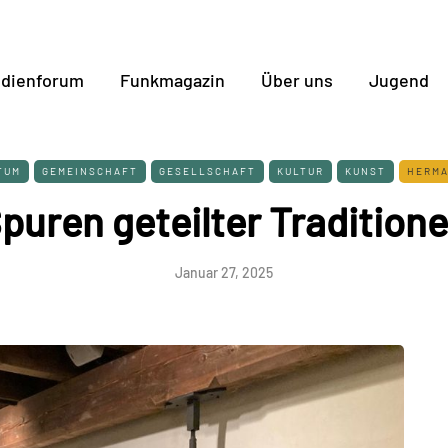
dienforum
Funkmagazin
Über uns
Jugend
TUM
GEMEINSCHAFT
GESELLSCHAFT
KULTUR
KUNST
HERMA
puren geteilter Tradition
Januar 27, 2025