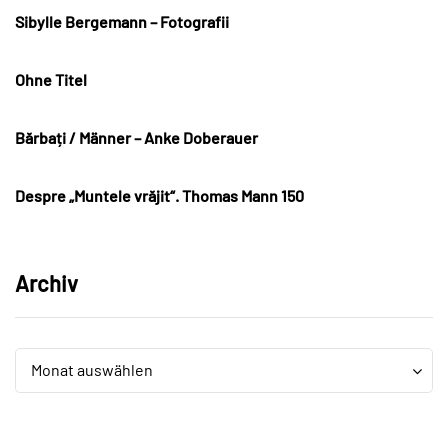
Sibylle Bergemann – Fotografii
Ohne Titel
Bărbați / Männer – Anke Doberauer
Despre „Muntele vrăjit“. Thomas Mann 150
Archiv
Archiv
Archiv
Monat auswählen