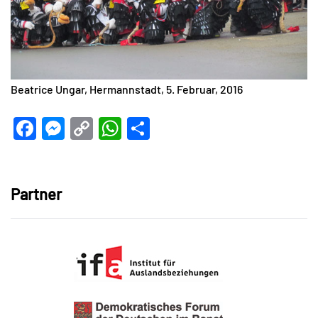
Beatrice Ungar, Hermannstadt, 5. Februar, 2016
Facebook
Messenger
Copy
WhatsApp
Teilen
Link
Partner