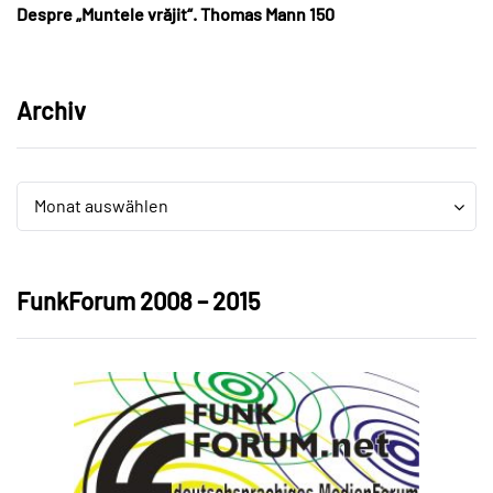
Despre „Muntele vrăjit“. Thomas Mann 150
Archiv
Archiv
Archiv
Monat auswählen
FunkForum 2008 – 2015