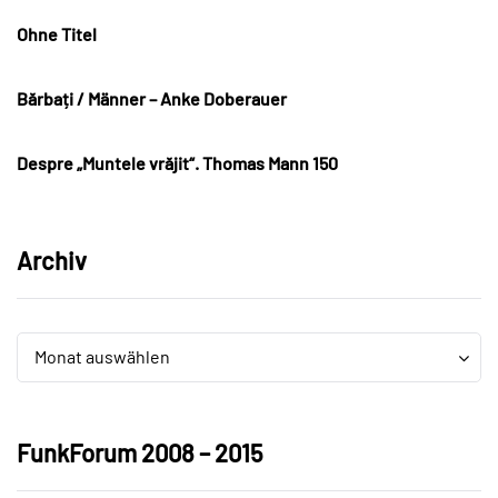
Ohne Titel
Bărbați / Männer – Anke Doberauer
Despre „Muntele vrăjit“. Thomas Mann 150
Archiv
Archiv
Archiv
Monat auswählen
FunkForum 2008 – 2015