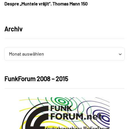
Despre „Muntele vrăjit“. Thomas Mann 150
Archiv
Archiv
Archiv
Monat auswählen
FunkForum 2008 – 2015