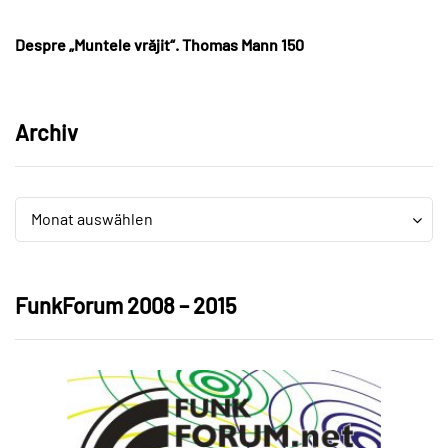
Despre „Muntele vrăjit“. Thomas Mann 150
Archiv
Archiv
Archiv
Monat auswählen
FunkForum 2008 – 2015