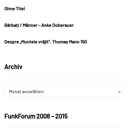
Ohne Titel
Bărbați / Männer – Anke Doberauer
Despre „Muntele vrăjit“. Thomas Mann 150
Archiv
Archiv
Archiv
Monat auswählen
FunkForum 2008 – 2015