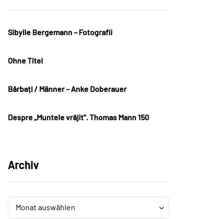
Sibylle Bergemann – Fotografii
Ohne Titel
Bărbați / Männer – Anke Doberauer
Despre „Muntele vrăjit“. Thomas Mann 150
Archiv
Archiv
Archiv
Monat auswählen