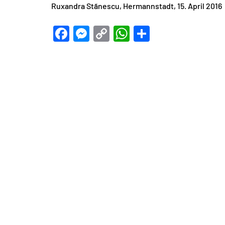
Ruxandra Stãnescu, Hermannstadt, 15. April 2016
Facebook
Messenger
Copy
WhatsApp
Teilen
Link