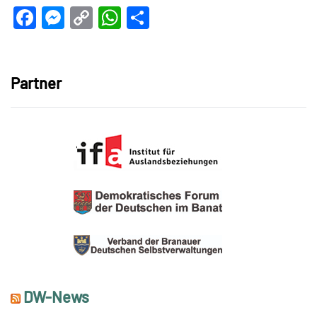
Facebook
Messenger
Copy
WhatsApp
Teilen
Link
Partner
DW-News