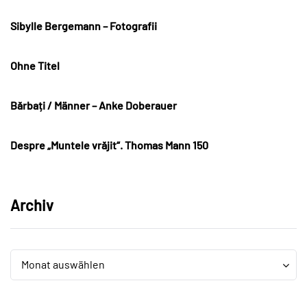
Sibylle Bergemann – Fotografii
Ohne Titel
Bărbați / Männer – Anke Doberauer
Despre „Muntele vrăjit“. Thomas Mann 150
Archiv
Archiv
Archiv
Monat auswählen