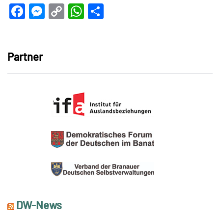
Facebook
Messenger
Copy
WhatsApp
Teilen
Link
Partner
DW-News