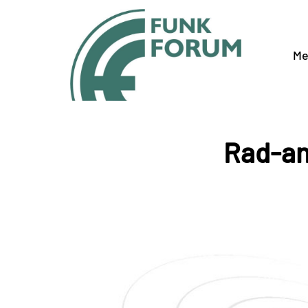
Me
Rad-an