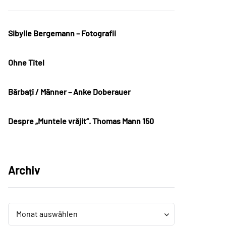
Sibylle Bergemann – Fotografii
Ohne Titel
Bărbați / Männer – Anke Doberauer
Despre „Muntele vrăjit“. Thomas Mann 150
Archiv
Archiv
Archiv
Monat auswählen