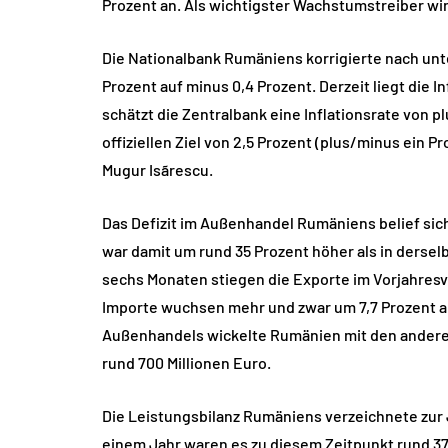
Prozent an. Als wichtigster Wachstumstreiber wi
Die Nationalbank Rumäniens korrigierte nach unte
Prozent auf minus 0,4 Prozent. Derzeit liegt die I
schätzt die Zentralbank eine Inflationsrate von p
offiziellen Ziel von 2,5 Prozent (plus/minus ein 
Mugur Isãrescu.
Das Defizit im Außenhandel Rumäniens belief sich
war damit um rund 35 Prozent höher als in derse
sechs Monaten stiegen die Exporte im Vorjahresve
Importe wuchsen mehr und zwar um 7,7 Prozent auf
Außenhandels wickelte Rumänien mit den anderen 
rund 700 Millionen Euro.
Die Leistungsbilanz Rumäniens verzeichnete zur Ja
einem Jahr waren es zu diesem Zeitpunkt rund 37