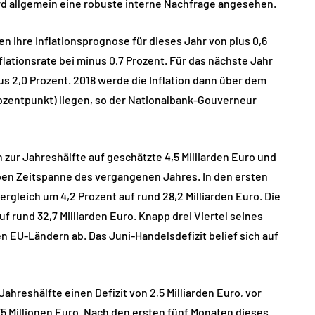
rd allgemein eine robuste interne Nachfrage angesehen.
n ihre Inflationsprognose für dieses Jahr von plus 0,6
nflationsrate bei minus 0,7 Prozent. Für das nächste Jahr
lus 2,0 Prozent. 2018 werde die Inflation dann über dem
Prozentpunkt) liegen, so der Nationalbank-Gouverneur
 zur Jahreshälfte auf geschätzte 4,5 Milliarden Euro und
lben Zeitspanne des vergangenen Jahres. In den ersten
rgleich um 4,2 Prozent auf rund 28,2 Milliarden Euro. Die
 rund 32,7 Milliarden Euro. Knapp drei Viertel seines
EU-Ländern ab. Das Juni-Handelsdefizit belief sich auf
hreshälfte einen Defizit von 2,5 Milliarden Euro, vor
5 Millionen Euro. Nach den ersten fünf Monaten dieses