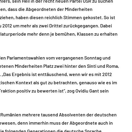
lers, sein Heil in der recht neuen Partei USR zu suchen
ssen, dass die Abgeordneten der Minderheiten
ehen, haben diesen reichlich Stimmen gekostet. So ist
u 2012 um mehr als zwei Drittel zurückgegangen. Dabei
slaturperiode mehr denn je bemühen, Klassen zu erhalten
i den Parlamentswahlen vom vergangenen Sonntag und
retenen Minderheiten Platz zwei hinter den Sinti und Roma,
 „Das Ergebnis ist enttäuschend, wenn wir es mit 2012
itischen Kontext als gut zu betrachten, genauso wie es im
aktion positiv zu bewerten ist“, zog Ovidiu Gant sein
 in Rumänien mehrere tausend Absolventen der deutschen
t gewesen, denn immerhin muss der Abgeordnete auch in
ie folgenden Generationen die deutsche Sprache