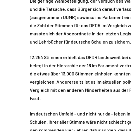
Die geringe Wahlbeteiligung, der Versuch des Wäh
und die Tatsache, dass Bürger sich darauf verla
(ausgenommen UDMR) sowieso ins Parlament einzi
die Zahl der Stimmen für das DFDR im Vergleich z
musste sich der Abgeordnete in der letzten Legi
und Lehrbücher für deutsche Schulen zu sichern.
12.254 Stimmen erhielt das DFDR landesweit be
belegt in der Hierarchie der 18 im Parlament vert
die etwas über 13.000 Stimmen einholen konnten.
vergleichen. Andererseits ist es im aktuellen pol
Vergleich mit den anderen Minderheiten aus der Fr
Fazit.
Im deutschen Umfeld – und nicht nur da – leben
Schulen. Ihrer aller Stimme wäre nicht schlech
den kommenden vier Jahren dafür sorgen, dass d