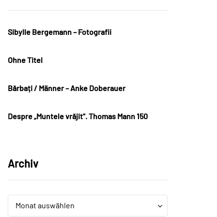
Sibylle Bergemann – Fotografii
Ohne Titel
Bărbați / Männer – Anke Doberauer
Despre „Muntele vrăjit“. Thomas Mann 150
Archiv
Archiv
Archiv
Monat auswählen