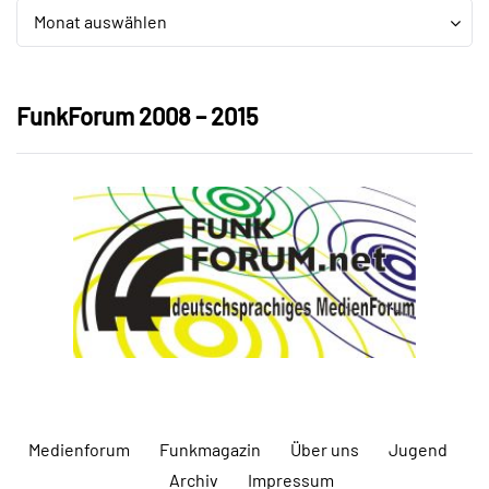
Archiv
Archiv
Monat auswählen
FunkForum 2008 – 2015
Medienforum
Funkmagazin
Über uns
Jugend
Archiv
Impressum