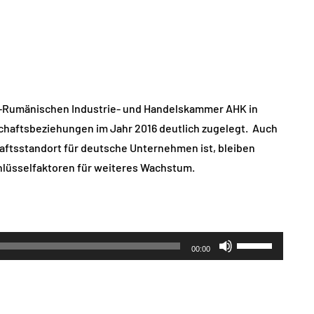
h-Rumänischen Industrie- und Handelskammer AHK in
haftsbeziehungen im Jahr 2016 deutlich zugelegt. Auch
aftsstandort für deutsche Unternehmen ist, bleiben
lüsselfaktoren für weiteres Wachstum.
Pfeiltasten
00:00
Hoch/Runter
benutzen,
um