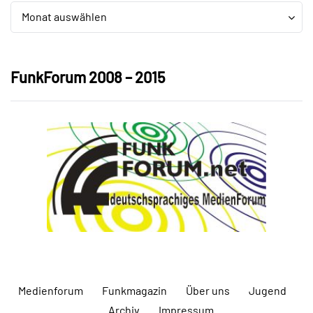
Archiv
Archiv
Monat auswählen
FunkForum 2008 – 2015
Medienforum
Funkmagazin
Über uns
Jugend
Archiv
Impressum