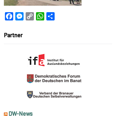
Facebook
Messenger
Copy
WhatsApp
Teilen
Link
Partner
DW-News