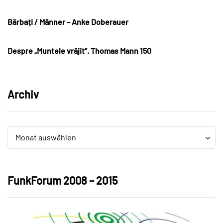
Bărbați / Männer – Anke Doberauer
Despre „Muntele vrăjit“. Thomas Mann 150
Archiv
Archiv
Archiv
Monat auswählen
FunkForum 2008 – 2015