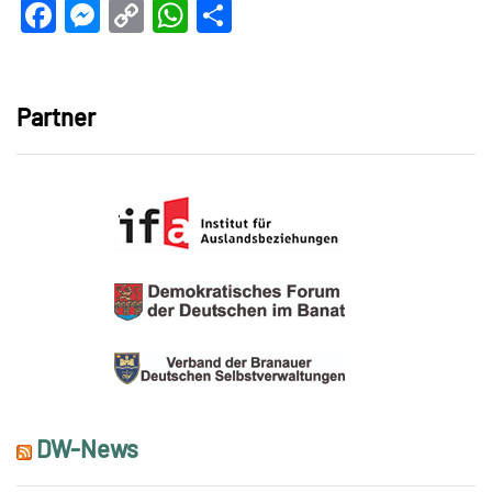
Facebook
Messenger
Copy
WhatsApp
Teilen
Link
Partner
DW-News