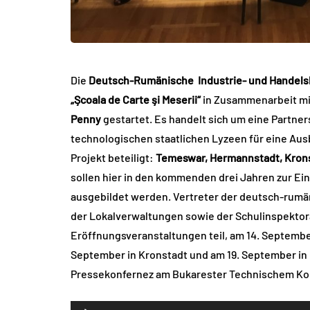
Die
Deutsch-Rumänische Industrie- und Hande
„Şcoala de Carte şi Meserii“
in Zusammenarbeit m
Penny
gestartet. Es handelt sich um eine Partn
technologischen staatlichen Lyzeen für eine Aus
Projekt beteiligt:
Temeswar, Hermannstadt, Krons
sollen hier in den kommenden drei Jahren zur E
ausgebildet werden. Vertreter der deutsch-rum
der Lokalverwaltungen sowie der Schulinspektor
Eröffnungsveranstaltungen teil, am 14. Septembe
September in Kronstadt und am 19. September in 
Pressekonfernez am Bukarester Technischem Kolle
Audio-