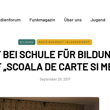
dienforum
Funkmagazin
Über uns
Jugend
BILDUNG
RADIO BUKAREST INLANDSDIENST
 BEI SCHULE FÜR BILDU
 „SCOALA DE CARTE SI ME
September 20, 2017