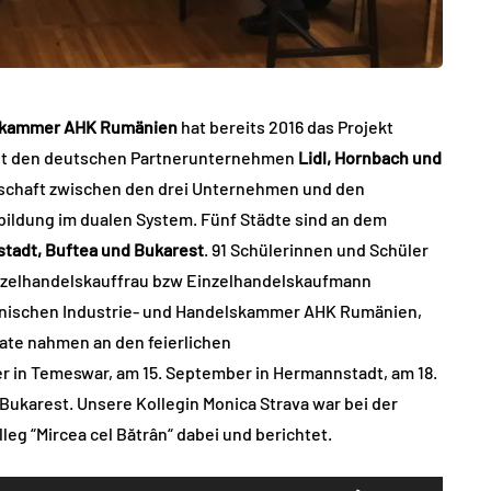
lskammer AHK Rumänien
hat bereits 2016 das Projekt
it den deutschen Partnerunternehmen
Lidl, Hornbach und
erschaft zwischen den drei Unternehmen und den
bildung im dualen System. Fünf Städte sind an dem
tadt, Buftea und Bukarest
. 91 Schülerinnen und Schüler
inzelhandelskauffrau bzw Einzelhandelskaufmann
änischen Industrie- und Handelskammer AHK Rumänien,
ate nahmen an den feierlichen
r in Temeswar, am 15. September in Hermannstadt, am 18.
Bukarest. Unsere Kollegin Monica Strava war bei der
g “Mircea cel Bătrân“ dabei und berichtet.
Pfeiltasten