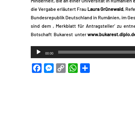
Minderheit, die an einer Universität in Rumänien 
die Vergabe erläutert Frau
Laura Grünewald
, Ref
Bundesrepublik Deutschland in Rumänien, im Gesp
sind dem ‚Merkblatt für Antragsteller‘ zu en
Botschaft Bukarest unter
www.bukarest.diplo.d
Audio-
00:00
Player
Facebook
Messenger
Copy
WhatsApp
Teilen
Link