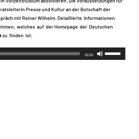
ein Vollzeitstudium absolvieren. Die Voraussetzungen für
eratsleiterin Presse und Kultur an der Botschaft der
räch mit Reiner Wilhelm. Detaillierte Informationen
tnehmen, welches auf der Homepage der Deutschen
e
zu finden ist.
Pfeiltasten
00:00
Hoch/Runter
benutzen,
um
die
Lautstärke
zu
regeln.