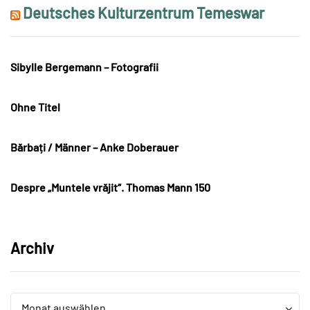
Deutsches Kulturzentrum Temeswar
Sibylle Bergemann – Fotografii
Ohne Titel
Bărbați / Männer – Anke Doberauer
Despre „Muntele vrăjit“. Thomas Mann 150
Archiv
Archiv
Archiv
Monat auswählen