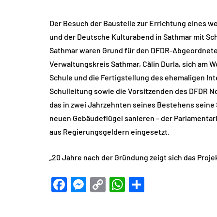
Der Besuch der Baustelle zur Errichtung eines 
und der Deutsche Kulturabend in Sathmar mit Sc
Sathmar waren Grund für den DFDR-Abgeordneten
Verwaltungskreis Sathmar, Călin Durla, sich am W
Schule und die Fertigstellung des ehemaligen In
Schulleitung sowie die Vorsitzenden des DFDR 
das in zwei Jahrzehnten seines Bestehens seine S
neuen Gebäudeflügel sanieren – der Parlamentarie
aus Regierungsgeldern eingesetzt.
„20 Jahre nach der Gründung zeigt sich das Proj
Facebook
Messenger
Copy
WhatsApp
Teilen
Link