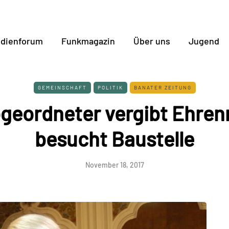
dienforum
Funkmagazin
Über uns
Jugend
GEMEINSCHAFT
POLITIK
BANATER ZEITUNG
eordneter vergibt Ehren
besucht Baustelle
November 18, 2017