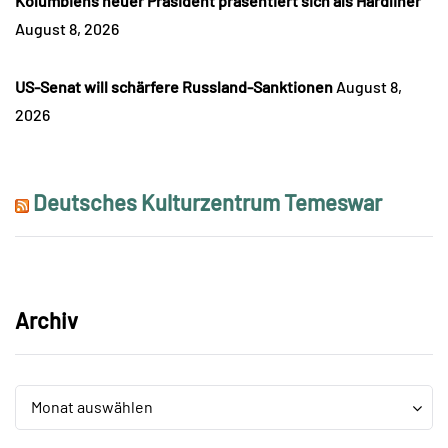
Kolumbiens neuer Präsident präsentiert sich als Hardliner
August 8, 2026
US-Senat will schärfere Russland-Sanktionen
August 8,
2026
Deutsches Kulturzentrum Temeswar
Archiv
Archiv
Archiv
Monat auswählen