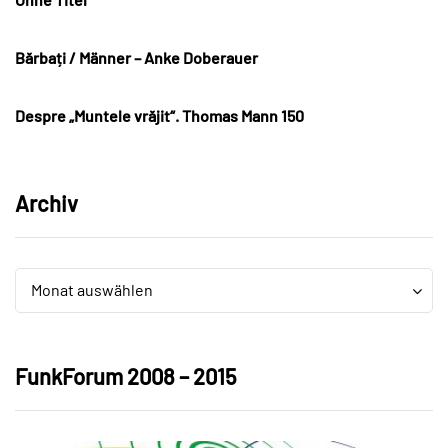
Bărbați / Männer – Anke Doberauer
Despre „Muntele vrăjit“. Thomas Mann 150
Archiv
Archiv
Archiv
Monat auswählen
FunkForum 2008 – 2015