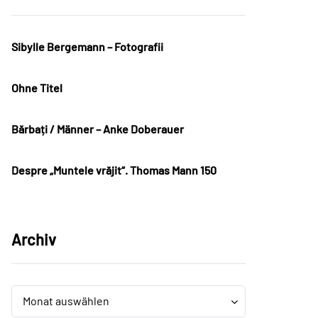
Sibylle Bergemann – Fotografii
Ohne Titel
Bărbați / Männer – Anke Doberauer
Despre „Muntele vrăjit“. Thomas Mann 150
Archiv
Archiv
Archiv
Monat auswählen