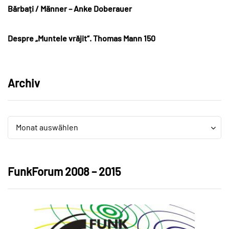
Bărbați / Männer – Anke Doberauer
Despre „Muntele vrăjit“. Thomas Mann 150
Archiv
Archiv
Archiv
Monat auswählen
FunkForum 2008 – 2015