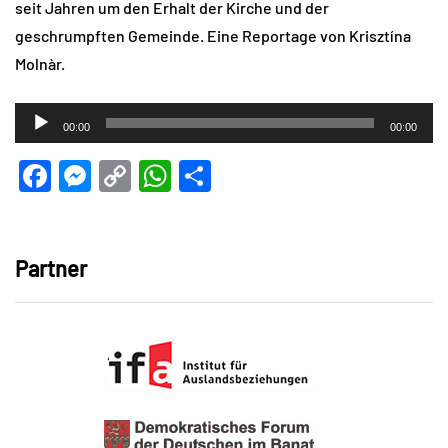
seit Jahren um den Erhalt der Kirche und der
geschrumpften Gemeinde. Eine Reportage von Krisztína
Molnàr.
Audio-
00:00
00:00
Player
Facebook
Messenger
Copy
WhatsApp
Teilen
Link
Partner