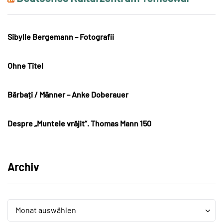
Sibylle Bergemann – Fotografii
Ohne Titel
Bărbați / Männer – Anke Doberauer
Despre „Muntele vrăjit“. Thomas Mann 150
Archiv
Archiv
Archiv
Monat auswählen