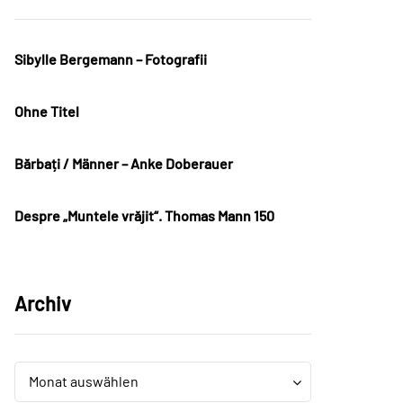
Sibylle Bergemann – Fotografii
Ohne Titel
Bărbați / Männer – Anke Doberauer
Despre „Muntele vrăjit“. Thomas Mann 150
Archiv
Archiv
Archiv
Monat auswählen