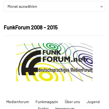
Archiv
Archiv
Monat auswählen
FunkForum 2008 – 2015
Medienforum
Funkmagazin
Über uns
Jugend
Archiv
Impressum