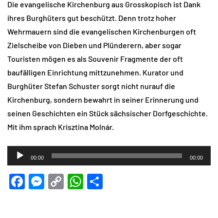
Die evangelische Kirchenburg aus Grosskopisch ist Dank
ihres Burghüters gut beschützt. Denn trotz hoher
Wehrmauern sind die evangelischen Kirchenburgen oft
Zielscheibe von Dieben und Plünderern, aber sogar
Touristen mögen es als Souvenir Fragmente der oft
baufälligen Einrichtung mittzunehmen. Kurator und
Burghüter Stefan Schuster sorgt nicht nurauf die
Kirchenburg, sondern bewahrt in seiner Erinnerung und
seinen Geschichten ein Stück sächsischer Dorfgeschichte.
Mit ihm sprach Krisztina Molnár.
Audio-
00:00
00:00
Player
Facebook
Messenger
Copy
WhatsApp
Teilen
Link