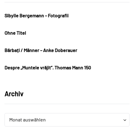
Sibylle Bergemann – Fotografii
Ohne Titel
Bărbați / Männer – Anke Doberauer
Despre „Muntele vrăjit“. Thomas Mann 150
Archiv
Archiv
Archiv
Monat auswählen