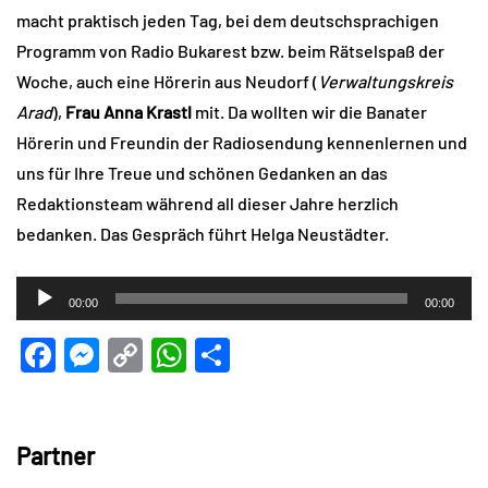
macht praktisch jeden Tag, bei dem deutschsprachigen
Programm von Radio Bukarest bzw. beim Rätselspaß der
Woche, auch eine Hörerin aus Neudorf (
Verwaltungskreis
Arad
),
Frau Anna Krastl
mit. Da wollten wir die Banater
Hörerin und Freundin der Radiosendung kennenlernen und
uns für Ihre Treue und schönen Gedanken an das
Redaktionsteam während all dieser Jahre herzlich
bedanken. Das Gespräch führt Helga Neustädter.
Audio-
00:00
00:00
Player
Facebook
Messenger
Copy
WhatsApp
Teilen
Link
Partner