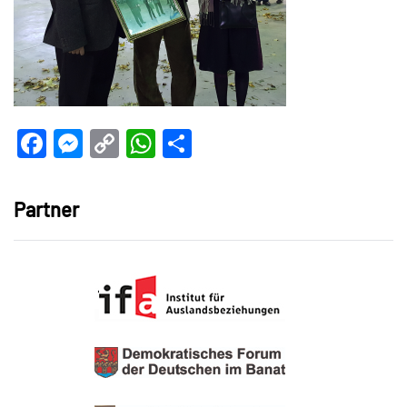
Facebook
Messenger
Copy
WhatsApp
Teilen
Link
Partner