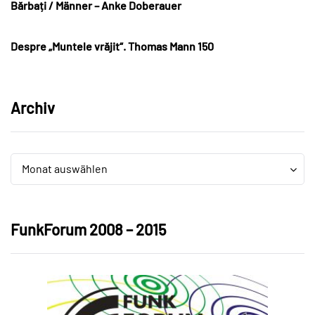
Bărbați / Männer – Anke Doberauer
Despre „Muntele vrăjit“. Thomas Mann 150
Archiv
Archiv
Archiv
Monat auswählen
FunkForum 2008 – 2015