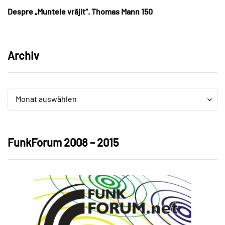
Despre „Muntele vrăjit“. Thomas Mann 150
Archiv
Archiv
Archiv
Monat auswählen
FunkForum 2008 – 2015