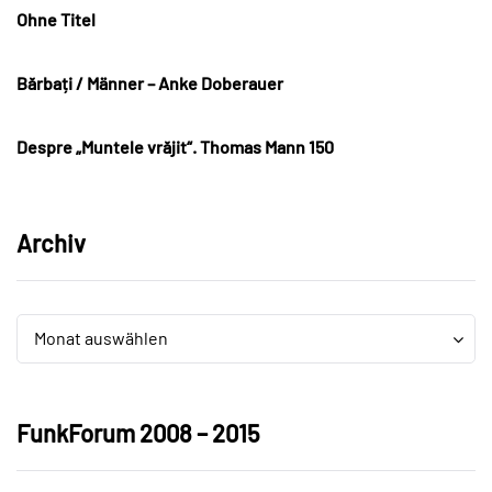
Ohne Titel
Bărbați / Männer – Anke Doberauer
Despre „Muntele vrăjit“. Thomas Mann 150
Archiv
Archiv
Archiv
Monat auswählen
FunkForum 2008 – 2015