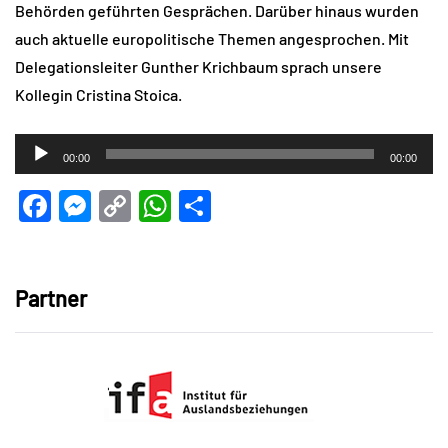
Behörden geführten Gesprächen. Darüber hinaus wurden
auch aktuelle europolitische Themen angesprochen. Mit
Delegationsleiter Gunther Krichbaum sprach unsere
Kollegin Cristina Stoica.
Audio-
00:00
00:00
Player
Facebook
Messenger
Copy
WhatsApp
Teilen
Link
Partner