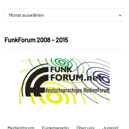
Archiv
Archiv
Monat auswählen
FunkForum 2008 – 2015
Medienforum
Funkmagazin
Über uns
Jugend