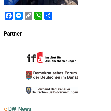
Facebook
Messenger
Copy
WhatsApp
Teilen
Link
Partner
DW-News