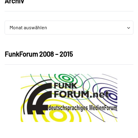
Archiv
Archiv
Archiv
Monat auswählen
FunkForum 2008 – 2015