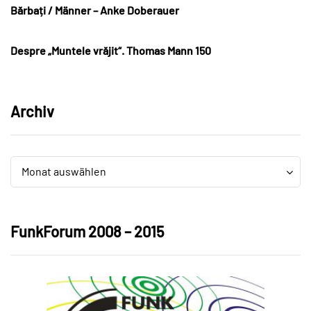
Bărbați / Männer – Anke Doberauer
Despre „Muntele vrăjit“. Thomas Mann 150
Archiv
Archiv
Archiv
Monat auswählen
FunkForum 2008 – 2015