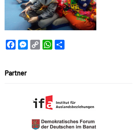
Facebook
Messenger
Copy
WhatsApp
Teilen
Link
Partner