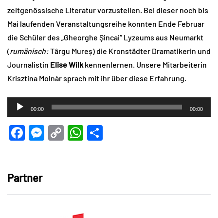
zeitgenössische Literatur vorzustellen. Bei dieser noch bis
Mai laufenden Veranstaltungsreihe konnten Ende Februar
die Schüler des „Gheorghe Şincai“ Lyzeums aus Neumarkt
(
rumänisch:
Târgu Mureș) die Kronstädter Dramatikerin und
Journalistin
Elise Wilk
kennenlernen. Unsere Mitarbeiterin
Krisztina Molnàr sprach mit ihr über diese Erfahrung.
Audio-
00:00
00:00
Player
Facebook
Messenger
Copy
WhatsApp
Teilen
Link
Partner