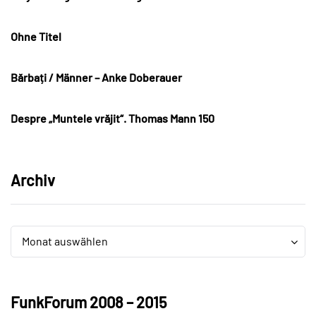
Ohne Titel
Bărbați / Männer – Anke Doberauer
Despre „Muntele vrăjit“. Thomas Mann 150
Archiv
Archiv
Archiv
Monat auswählen
FunkForum 2008 – 2015