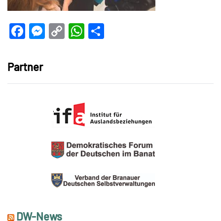
Facebook
Messenger
Copy
WhatsApp
Teilen
Link
Partner
DW-News