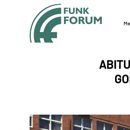
Me
ABITU
GO