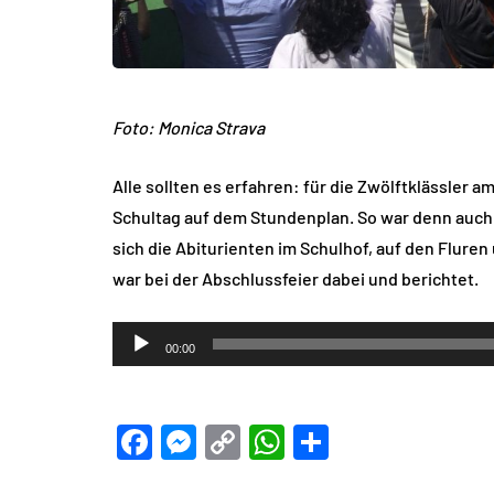
Foto: Monica Strava
Alle sollten es erfahren: für die Zwölftklässler a
Schultag auf dem Stundenplan. So war denn auch 
sich die Abiturienten im Schulhof, auf den Flure
war bei der Abschlussfeier dabei und berichtet.
Audio-
00:00
Player
Facebook
Messenger
Copy
WhatsApp
Teilen
Link