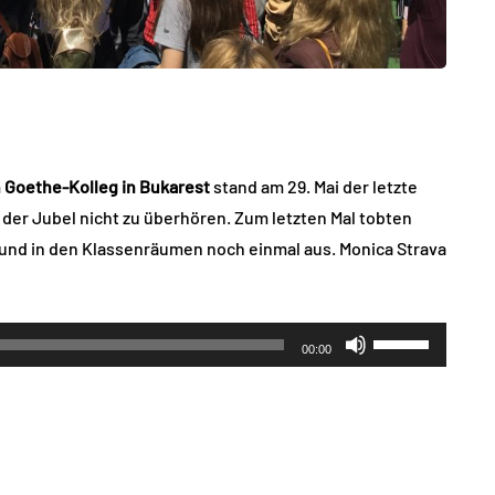
m
Goethe-Kolleg in Bukarest
stand am 29. Mai der letzte
der Jubel nicht zu überhören. Zum letzten Mal tobten
n und in den Klassenräumen noch einmal aus. Monica Strava
Pfeiltasten
00:00
Hoch/Runter
benutzen,
um
die
Lautstärke