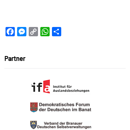
Facebook
Messenger
Copy
WhatsApp
Teilen
Link
Partner