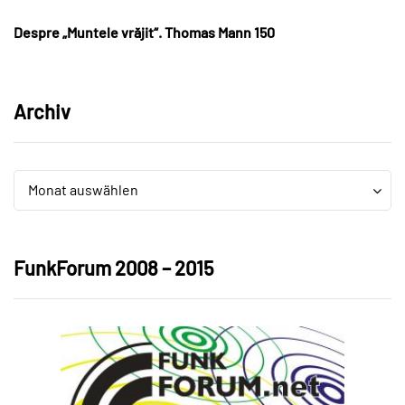
Despre „Muntele vrăjit“. Thomas Mann 150
Archiv
Archiv
Archiv
Monat auswählen
FunkForum 2008 – 2015